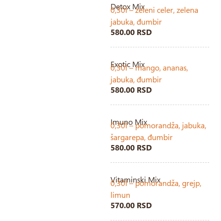
Detox Mix
0,30l – zeleni celer, zelena
jabuka, đumbir
580.00 RSD
Exotic Mix
0,30l – mango, ananas,
jabuka, đumbir
580.00 RSD
Imuno Mix
0,30l – pomorandža, jabuka,
šargarepa, đumbir
580.00 RSD
Vitaminski Mix
0,30l – pomorandža, grejp,
limun
570.00 RSD