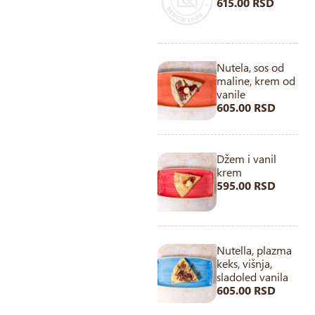
615.00 RSD
Nutela, sos od
maline, krem od
vanile
605.00 RSD
Džem i vanil
krem
595.00 RSD
Nutella, plazma
keks, višnja,
sladoled vanila
605.00 RSD