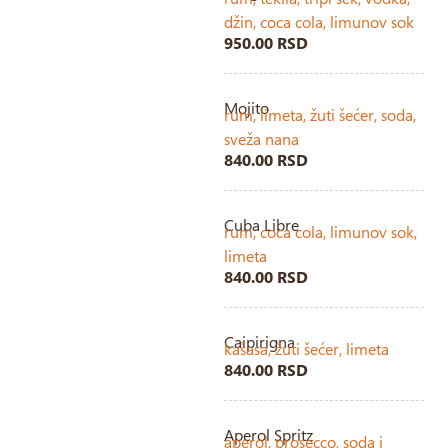
džin, coca cola, limunov sok
950.00 RSD
Mojito
rum, limeta, žuti šećer, soda,
sveža nana
840.00 RSD
Cuba Libre
rum, coca cola, limunov sok,
limeta
840.00 RSD
Caipirigna
kašasa, žuti šećer, limeta
840.00 RSD
Aperol Spritz
aperol, prosecco, soda i