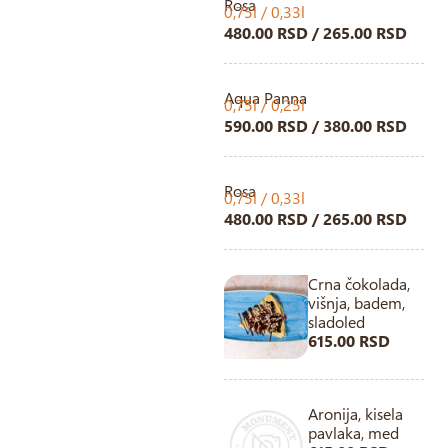
Rosa
0,75l / 0,33l
480.00 RSD / 265.00 RSD
Aqua Panna
0,75l / 0,25l
590.00 RSD / 380.00 RSD
Rosa
0,75l / 0,33l
480.00 RSD / 265.00 RSD
Crna čokolada,
višnja, badem,
sladoled
615.00 RSD
Aronija, kisela
pavlaka, med