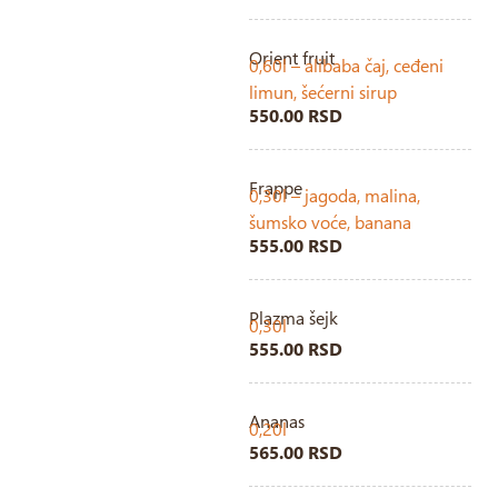
Orient fruit
0,60l – alibaba čaj, ceđeni
limun, šećerni sirup
550.00 RSD
Frappe
0,30l – jagoda, malina,
šumsko voće, banana
555.00 RSD
Plazma šejk
0,30l
555.00 RSD
Ananas
0,20l
565.00 RSD