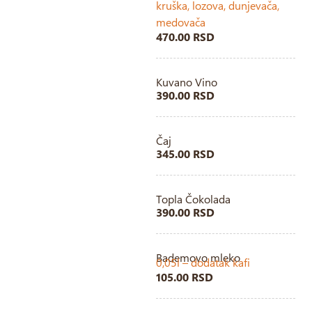
kruška, lozova, dunjevača,
medovača
470.00 RSD
Kuvano Vino
390.00 RSD
Čaj
345.00 RSD
Topla Čokolada
390.00 RSD
Bademovo mleko
0,05l – dodatak kafi
105.00 RSD