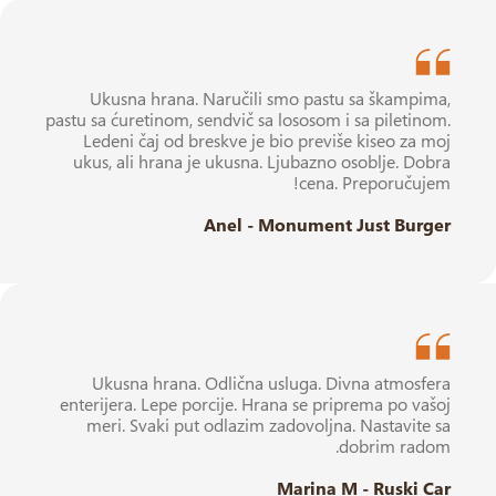
Ukusna hrana. Naručili smo pastu sa škampima,
pastu sa ćuretinom, sendvič sa lososom i sa piletinom.
Ledeni čaj od breskve je bio previše kiseo za moj
ukus, ali hrana je ukusna. Ljubazno osoblje. Dobra
cena. Preporučujem!
Anel - Monument Just Burger
Ukusna hrana. Odlična usluga. Divna atmosfera
enterijera. Lepe porcije. Hrana se priprema po vašoj
meri. Svaki put odlazim zadovoljna. Nastavite sa
dobrim radom.
Marina M - Ruski Car