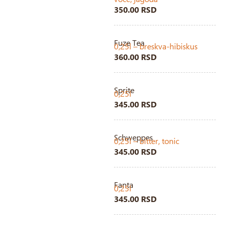
350.00 RSD
Fuze Tea
0,25l – breskva-hibiskus
360.00 RSD
Sprite
0,25l
345.00 RSD
Schweppes
0,25l – bitter, tonic
345.00 RSD
Fanta
0,25l
345.00 RSD