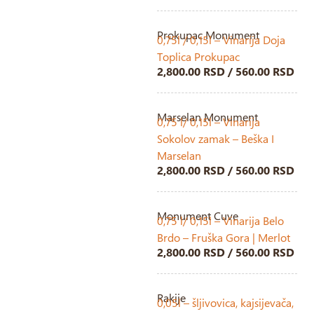
Prokupac Monument
0,75l / 0,15l – Vinarija Doja
Toplica Prokupac
2,800.00 RSD / 560.00 RSD
Marselan Monument
0,75 l/ 0,15l – Vinarija
Sokolov zamak – Beška I
Marselan
2,800.00 RSD / 560.00 RSD
Monument Cuve
0,75 l/ 0,15l – Vinarija Belo
Brdo – Fruška Gora | Merlot
2,800.00 RSD / 560.00 RSD
Rakije
0,05l – šljivovica, kajsijevača,