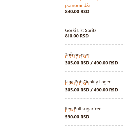
pomorandža
840.00 RSD
Gorki List Spritz
810.00 RSD
Točeno pivo
0,33l / 0,50l
305.00 RSD / 490.00 RSD
Liga Pub Quality Lager
0,25l / 0,50l
305.00 RSD / 490.00 RSD
Red Bull sugarfree
0,25l
590.00 RSD