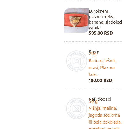
Eurokrem,
plazma keks,
banana, sladoled
vanila
595.00 RSD
Posip
20g
Badem, lešnik,
orasi, Plazma
keks
180.00 RSD
Vafl dodaci
50 g
Višnja, malina,
jagoda sos, crna
ili bela čokolada,
noćelata, nutela