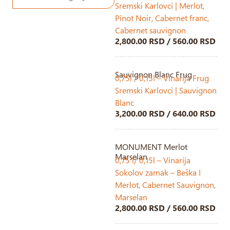
Sremski Karlovci | Merlot,
Pinot Noir, Cabernet franc,
Cabernet sauvignon
2,800.00 RSD / 560.00 RSD
Sauvignon Blanc Frug
0,75l / 0,15l – Vinarija Frug
Sremski Karlovci | Sauvignon
Blanc
3,200.00 RSD / 640.00 RSD
MONUMENT Merlot
Marselan
0,75 l/ 0,15l – Vinarija
Sokolov zamak – Beška I
Merlot, Cabernet Sauvignon,
Marselan
2,800.00 RSD / 560.00 RSD