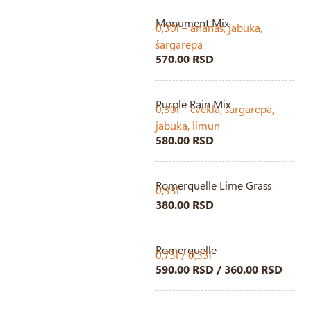
Monument Mix
0,30l – ananas, jabuka,
šargarepa
570.00 RSD
Purple Rain Mix
0,30l – cvekla, šargarepa,
jabuka, limun
580.00 RSD
Romerquelle Lime Grass
0,33l
380.00 RSD
Romerquelle
0,75l / 0,33l
590.00 RSD / 360.00 RSD