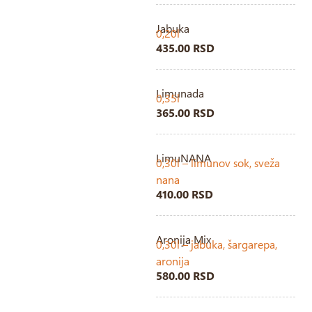
Jabuka
0,20l
435.00 RSD
Limunada
0,35l
365.00 RSD
LimuNANA
0,30l – limunov sok, sveža
nana
410.00 RSD
Aronija Mix
0,30l – jabuka, šargarepa,
aronija
580.00 RSD