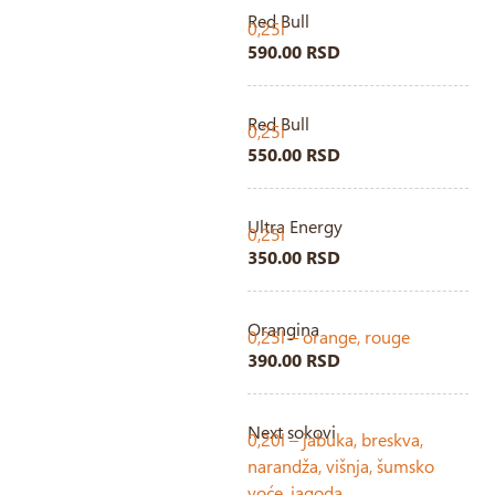
Red Bull
0,25l
590.00 RSD
Red Bull
0,25l
550.00 RSD
Ultra Energy
0,25l
350.00 RSD
Orangina
0,25l – orange, rouge
390.00 RSD
Next sokovi
0,20l – jabuka, breskva,
narandža, višnja, šumsko
voće, jagoda