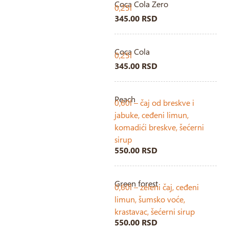
Coca Cola Zero
0,25l
345.00 RSD
Coca Cola
0,25l
345.00 RSD
Peach
0,60l – čaj od breskve i
jabuke, ceđeni limun,
komadići breskve, šećerni
sirup
550.00 RSD
Green forest
0,60l – zeleni čaj, ceđeni
limun, šumsko voće,
krastavac, šećerni sirup
550.00 RSD