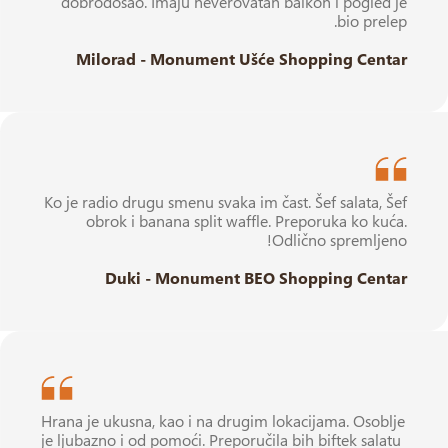
dobrodošao. Imaju neverovatan balkon i pogled je
bio prelep.
Milorad - Monument Ušće Shopping Centar
Ko je radio drugu smenu svaka im čast. Šef salata, Šef
obrok i banana split waffle. Preporuka ko kuća.
Odlično spremljeno!
Duki - Monument BEO Shopping Centar
Hrana je ukusna, kao i na drugim lokacijama. Osoblje
je ljubazno i od pomoći. Preporučila bih biftek salatu