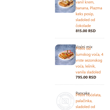
vanil krem,
banana, Plazma
keks posip,
sladoled od
čokolade
815.00 RSD
Voćni mix
Preliv od
šumskog voća, 4
vrste sezonskog
voća, lešnik,
vanila sladoled
795.00 RSD
Pancake
Preliv noćelata,
palačinka,
sladoled od