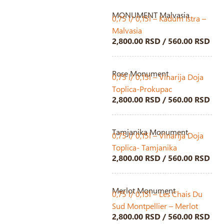
MONUMENT Malvasia
0,75 l/ 0,15l – Kadum Istra –
Malvasia
2,800.00 RSD / 560.00 RSD
Rose Monument
0,75 l/ 0,15l – Vinarija Doja
Toplica-Prokupac
2,800.00 RSD / 560.00 RSD
Tamjanika Monument
0,75 l/ 0,15l – Vinarija Doja
Toplica- Tamjanika
2,800.00 RSD / 560.00 RSD
Merlot Monument
0,75 l/ 0,15l – Les Chais Du
Sud Montpellier – Merlot
2,800.00 RSD / 560.00 RSD