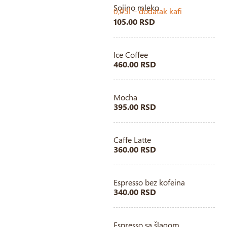
Sojino mleko
0,05l – dodatak kafi
105.00 RSD
Ice Coffee
460.00 RSD
Mocha
395.00 RSD
Caffe Latte
360.00 RSD
Espresso bez kofeina
340.00 RSD
Espresso sa šlagom