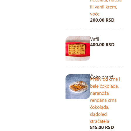
ili vanil krem,
voće
200.00 RSD
Vafli
400.00 RSD
Čoko oranž
Preliv od crne i
bele čokolade,
narandža,
rendana crna
čokolada,
sladoled
straćatela
815.00 RSD