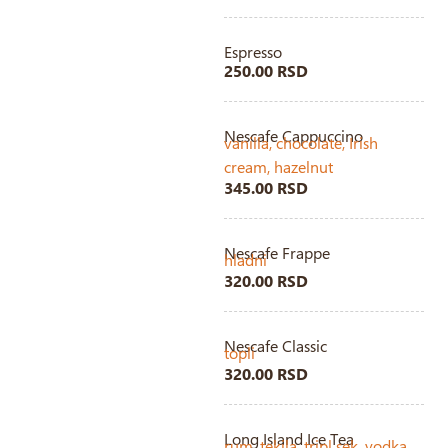
Espresso
250.00 RSD
Nescafe Cappuccino
vanilla, chocolate, Irish
cream, hazelnut
345.00 RSD
Nescafe Frappe
hladni
320.00 RSD
Nescafe Classic
topli
320.00 RSD
Long Island Ice Tea
rum, tekila, tripl sek, vodka,