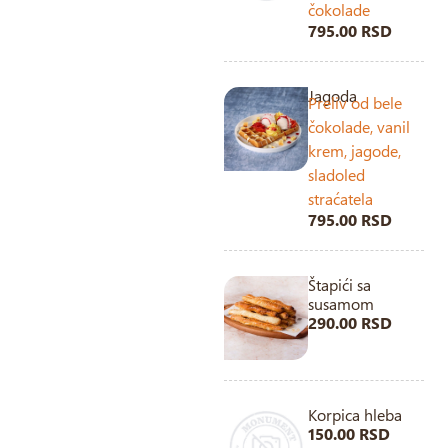
čokolade
795.00 RSD
Jagoda
Preliv od bele
čokolade, vanil
krem, jagode,
sladoled
straćatela
795.00 RSD
Štapići sa
susamom
290.00 RSD
Korpica hleba
150.00 RSD