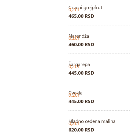
Crveni grejpfrut
0,20l
465.00 RSD
Narandža
0,20l
460.00 RSD
Šargarepa
0,20l
445.00 RSD
Cvekla
0,20l
445.00 RSD
Hladno ceđena malina
0,20l
620.00 RSD