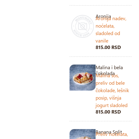
Aronija
Aronija nadev,
noćelata,
sladoled od
vanile
815.00 RSD
Malina i bela
čokolada
Malina sos,
preliv od bele
čokolade, lešnik
posip, višnja
jogurt sladoled
815.00 RSD
Banana Split
Preliv noćelata,