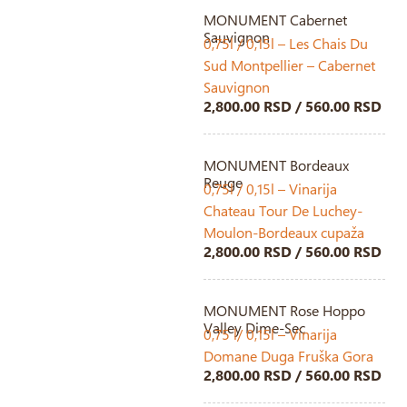
MONUMENT Cabernet
Sauvignon
0,75l / 0,15l – Les Chais Du
Sud Montpellier – Cabernet
Sauvignon
2,800.00 RSD / 560.00 RSD
MONUMENT Bordeaux
Reuge
0,75l / 0,15l – Vinarija
Chateau Tour De Luchey-
Moulon-Bordeaux cupaža
2,800.00 RSD / 560.00 RSD
MONUMENT Rose Hoppo
Valley Dime-Sec
0,75 l/ 0,15l – Vinarija
Domane Duga Fruška Gora
2,800.00 RSD / 560.00 RSD