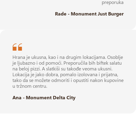
preporuka
Rade - Monument Just Burger
Hrana je ukusna, kao i na drugim lokacijama. Osoblje
je ljubazno i od pomoći. Preporučila bih biftek salatu
na beloj pizzi. A slatkiši su takođe veoma ukusni.
Lokacija je jako dobra, pomalo izolovana i prijatna,
tako da se možete odmoriti i opustiti nakon kupovine
u tržnom centru.
Ana - Monument Delta City