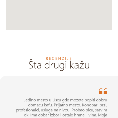
RECENZIJE
Šta drugi kažu
Jedino mesto u Uscu gde mozete popiti dobru
domacu kafu. Prijatno mesto. Konobari brzi,
profesionalci, usluga na nivou. Probao picu, sasvim
ok. Ima dobar izbor i ostale hrane. I vina. Moja