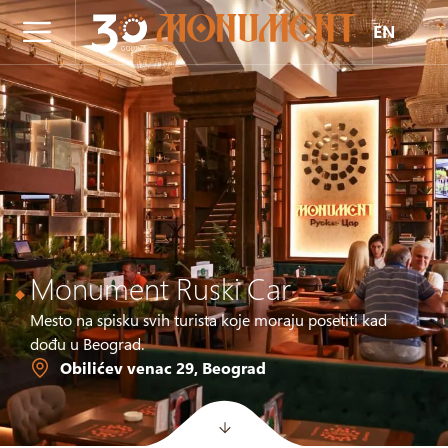
EN
Monument Ruski Car
Mesto na spisku svih turista koje moraju posetiti kad
dođu u Beograd.
Obilićev venac 29, Beograd