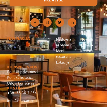
NAVIGACIJA
Naslovna
Novosti
O nama
Karijera
Meni
Kontakt
restorana
Lokacije
KORISNI LINKOVI
Politika privatnosti
Politika kolačića
Uslovi korišćenja
KONTAKT
+381 65 3617 254
info@monument.rs