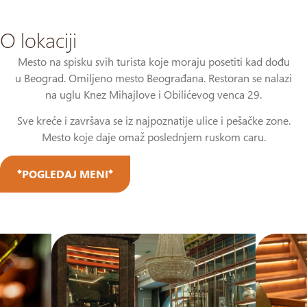
O lokaciji
Mesto na spisku svih turista koje moraju posetiti kad dođu
u Beograd. Omiljeno mesto Beograđana. Restoran se nalazi
na uglu Knez Mihajlove i Obilićevog venca 29.
Sve kreće i završava se iz najpoznatije ulice i pešačke zone.
Mesto koje daje omaž poslednjem ruskom caru.
POGLEDAJ MENI