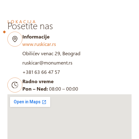
LOKACIJA
Posetite nas
Informacije
www.ruskicar.rs
Obilićev venac 29, Beograd
ruskicar@monument.rs
+381 63 66 47 57
Radno vreme
Pon – Ned:
08:00 – 00:00