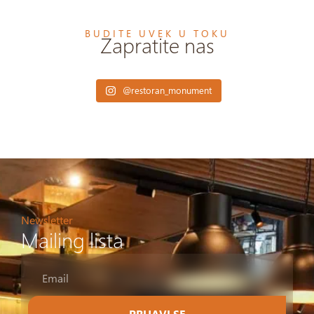
BUDITE UVEK U TOKU
Zapratite nas
@restoran_monument
Newsletter
Mailing lista
PRIJAVI SE